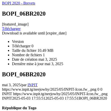
BOPI 2020 - Brevets
BOPI_06BR2020
[featured_image]
Télécharger
Download is available until [expire_date]
Version
Télécharger
0
Taille du fichier
10.49 MB
Nombre de fichiers
1
Date de création
mai 3, 2025
Dernière mise à jour
mai 3, 2025
BOPI_06BR2020
mai 3, 2025
/
par
INPIT
https://www.inpit.tg/neejowhy/2025/05/INPIT-Icon.fw_.png
0
0
INPIT
https://www.inpit.tg/neejowhy/2025/05/INPIT-Icon.fw_.png
INPIT
2025-05-03 17:55:51
2025-05-03 17:55:51
BOPI_06BR2020
République du Togo