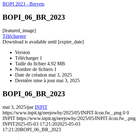
BOPI 2023 - Brevets
BOPI_06_BR_2023
[featured_image]
Télécharger
Download is available until [expire_date]
Version
Télécharger
1
Taille du fichier
4.92 MB
Nombre de fichiers
1
Date de création
mai 3, 2025
Dernière mise à jour
mai 3, 2025
BOPI_06_BR_2023
mai 3, 2025
/
par
INPIT
https://www.inpit.tg/neejowhy/2025/05/INPIT-Icon.fw_.png
0
0
INPIT
https://www.inpit.tg/neejowhy/2025/05/INPIT-Icon.fw_.png
INPIT
2025-05-03 17:21:20
2025-05-03
17:21:20
BOPI_06_BR_2023