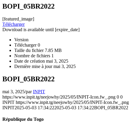
BOPI_05BR2022
[featured_image]
Télécharger
Download is available until [expire_date]
Version
Télécharger
0
Taille du fichier
7.85 MB
Nombre de fichiers
1
Date de création
mai 3, 2025
Dernière mise à jour
mai 3, 2025
BOPI_05BR2022
mai 3, 2025
/
par
INPIT
https://www.inpit.tg/neejowhy/2025/05/INPIT-Icon.fw_.png
0
0
INPIT
https://www.inpit.tg/neejowhy/2025/05/INPIT-Icon.fw_.png
INPIT
2025-05-03 17:34:22
2025-05-03 17:34:22
BOPI_05BR2022
République du Togo