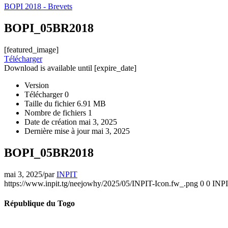
BOPI 2018 - Brevets
BOPI_05BR2018
[featured_image]
Télécharger
Download is available until [expire_date]
Version
Télécharger
0
Taille du fichier
6.91 MB
Nombre de fichiers
1
Date de création
mai 3, 2025
Dernière mise à jour
mai 3, 2025
BOPI_05BR2018
mai 3, 2025
/
par
INPIT
https://www.inpit.tg/neejowhy/2025/05/INPIT-Icon.fw_.png
0
0
INP
République du Togo