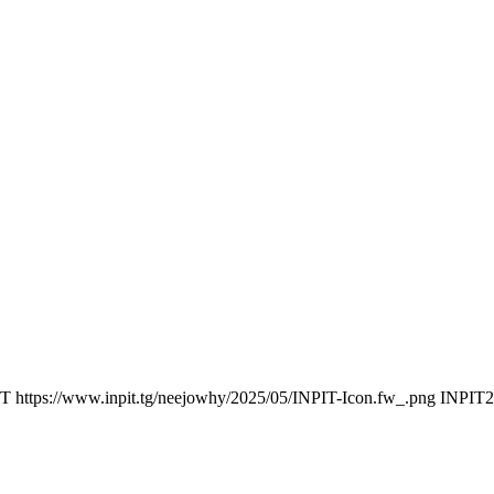
IT
https://www.inpit.tg/neejowhy/2025/05/INPIT-Icon.fw_.png
INPIT
2