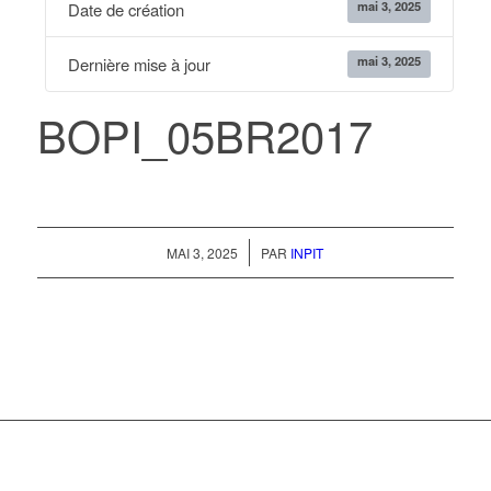
mai 3, 2025
Date de création
mai 3, 2025
Dernière mise à jour
BOPI_05BR2017
/
MAI 3, 2025
PAR
INPIT