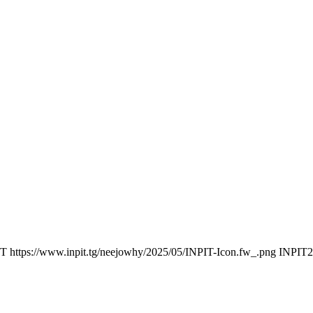
IT
https://www.inpit.tg/neejowhy/2025/05/INPIT-Icon.fw_.png
INPIT
2