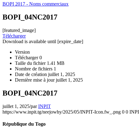
BOPI 2017 - Noms commerciaux
BOPI_04NC2017
[featured_image]
Télécharger
Download is available until [expire_date]
Version
Télécharger
0
Taille du fichier
1.41 MB
Nombre de fichiers
1
Date de création
juillet 1, 2025
Dernière mise à jour
juillet 1, 2025
BOPI_04NC2017
juillet 1, 2025
/
par
INPIT
https://www.inpit.tg/neejowhy/2025/05/INPIT-Icon.fw_.png
0
0
INP
République du Togo