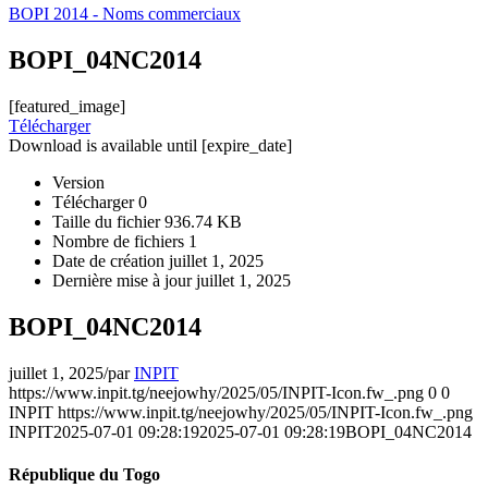
BOPI 2014 - Noms commerciaux
BOPI_04NC2014
[featured_image]
Télécharger
Download is available until [expire_date]
Version
Télécharger
0
Taille du fichier
936.74 KB
Nombre de fichiers
1
Date de création
juillet 1, 2025
Dernière mise à jour
juillet 1, 2025
BOPI_04NC2014
juillet 1, 2025
/
par
INPIT
https://www.inpit.tg/neejowhy/2025/05/INPIT-Icon.fw_.png
0
0
INPIT
https://www.inpit.tg/neejowhy/2025/05/INPIT-Icon.fw_.png
INPIT
2025-07-01 09:28:19
2025-07-01 09:28:19
BOPI_04NC2014
République du Togo