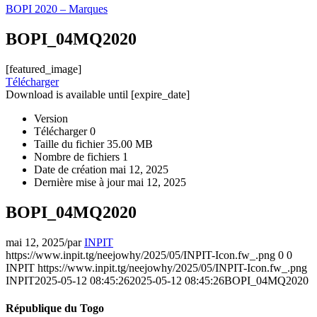
BOPI 2020 – Marques
BOPI_04MQ2020
[featured_image]
Télécharger
Download is available until [expire_date]
Version
Télécharger
0
Taille du fichier
35.00 MB
Nombre de fichiers
1
Date de création
mai 12, 2025
Dernière mise à jour
mai 12, 2025
BOPI_04MQ2020
mai 12, 2025
/
par
INPIT
https://www.inpit.tg/neejowhy/2025/05/INPIT-Icon.fw_.png
0
0
INPIT
https://www.inpit.tg/neejowhy/2025/05/INPIT-Icon.fw_.png
INPIT
2025-05-12 08:45:26
2025-05-12 08:45:26
BOPI_04MQ2020
République du Togo