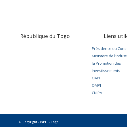
République du Togo
Liens uti
Présidence du Conse
Ministère de l’Indust
la Promotion des
Investissements
OAPI
OMPI
CNIPA
© Copyright - INPIT - Togo