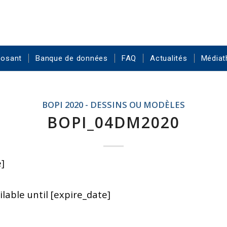
posant
Banque de données
FAQ
Actualités
Médiat
BOPI 2020 - DESSINS OU MODÈLES
BOPI_04DM2020
]
lable until [expire_date]