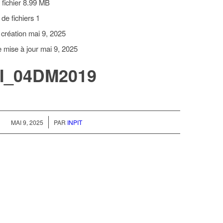
 fichier
8.99 MB
de fichiers
1
 création
mai 9, 2025
e mise à jour
mai 9, 2025
I_04DM2019
/
MAI 9, 2025
PAR
INPIT