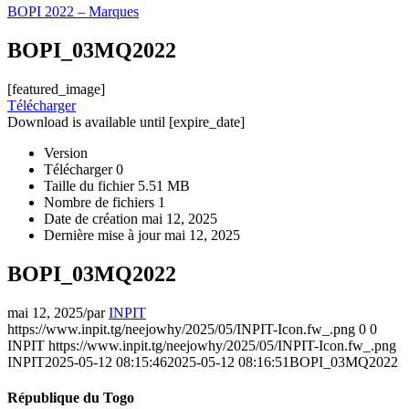
BOPI 2022 – Marques
BOPI_03MQ2022
[featured_image]
Télécharger
Download is available until [expire_date]
Version
Télécharger
0
Taille du fichier
5.51 MB
Nombre de fichiers
1
Date de création
mai 12, 2025
Dernière mise à jour
mai 12, 2025
BOPI_03MQ2022
mai 12, 2025
/
par
INPIT
https://www.inpit.tg/neejowhy/2025/05/INPIT-Icon.fw_.png
0
0
INPIT
https://www.inpit.tg/neejowhy/2025/05/INPIT-Icon.fw_.png
INPIT
2025-05-12 08:15:46
2025-05-12 08:16:51
BOPI_03MQ2022
République du Togo