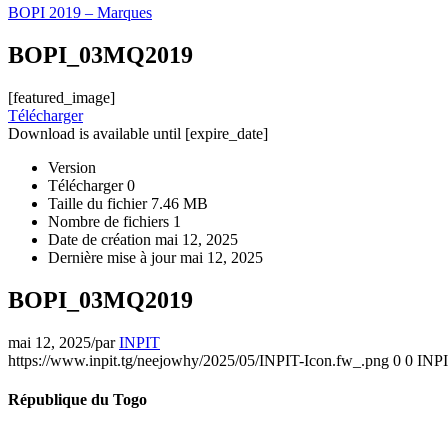
BOPI 2019 – Marques
BOPI_03MQ2019
[featured_image]
Télécharger
Download is available until [expire_date]
Version
Télécharger
0
Taille du fichier
7.46 MB
Nombre de fichiers
1
Date de création
mai 12, 2025
Dernière mise à jour
mai 12, 2025
BOPI_03MQ2019
mai 12, 2025
/
par
INPIT
https://www.inpit.tg/neejowhy/2025/05/INPIT-Icon.fw_.png
0
0
INP
République du Togo