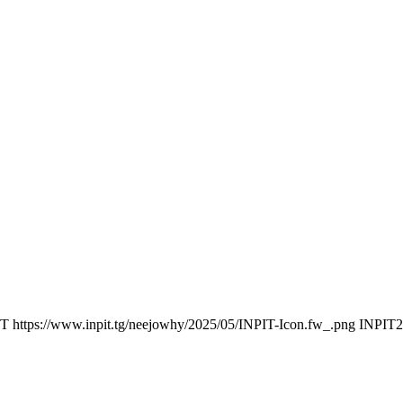
IT
https://www.inpit.tg/neejowhy/2025/05/INPIT-Icon.fw_.png
INPIT
2