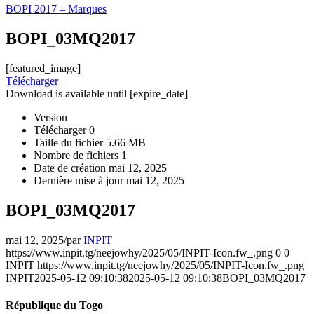
BOPI 2017 – Marques
BOPI_03MQ2017
[featured_image]
Télécharger
Download is available until [expire_date]
Version
Télécharger
0
Taille du fichier
5.66 MB
Nombre de fichiers
1
Date de création
mai 12, 2025
Dernière mise à jour
mai 12, 2025
BOPI_03MQ2017
mai 12, 2025
/
par
INPIT
https://www.inpit.tg/neejowhy/2025/05/INPIT-Icon.fw_.png
0
0
INPIT
https://www.inpit.tg/neejowhy/2025/05/INPIT-Icon.fw_.png
INPIT
2025-05-12 09:10:38
2025-05-12 09:10:38
BOPI_03MQ2017
République du Togo