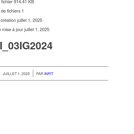
 fichier
914.41 KB
de fichiers
1
 création
juillet 1, 2025
e mise à jour
juillet 1, 2025
I_03IG2024
/
JUILLET 1, 2025
PAR
INPIT