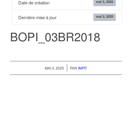
mai 3, 2025
Date de création
mai 3, 2025
Dernière mise à jour
BOPI_03BR2018
/
MAI 3, 2025
PAR
INPIT