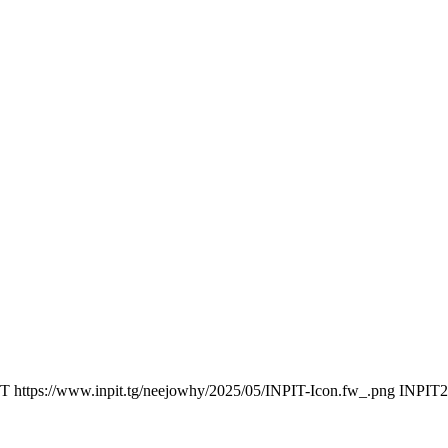
IT
https://www.inpit.tg/neejowhy/2025/05/INPIT-Icon.fw_.png
INPIT
2