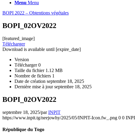
Menu
Menu
BOPI 2022 – Obtentions végétales
BOPI_02OV2022
[featured_image]
Télécharger
Download is available until [expire_date]
Version
Télécharger
0
Taille du fichier
1.12 MB
Nombre de fichiers
1
Date de création
septembre 18, 2025
Dernière mise à jour
septembre 18, 2025
BOPI_02OV2022
septembre 18, 2025
/
par
INPIT
https://www.inpit.tg/neejowhy/2025/05/INPIT-Icon.fw_.png
0
0
INP
République du Togo