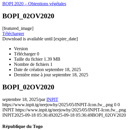
BOPI 2020 – Obtentions végétales
BOPI_02OV2020
[featured_image]
Télécharger
Download is available until [expire_date]
Version
Télécharger
0
Taille du fichier
1.39 MB
Nombre de fichiers
1
Date de création
septembre 18, 2025
Dernière mise à jour
septembre 18, 2025
BOPI_02OV2020
septembre 18, 2025
/
par
INPIT
https://www.inpit.tg/neejowhy/2025/05/INPIT-Icon.fw_.png
0
0
INPIT
https://www.inpit.tg/neejowhy/2025/05/INPIT-Icon.fw_.png
INPIT
2025-09-18 05:36:49
2025-09-18 05:36:49
BOPI_02OV2020
République du Togo