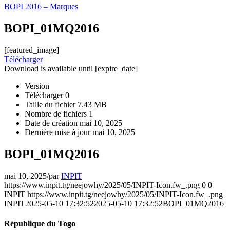
BOPI 2016 – Marques
BOPI_01MQ2016
[featured_image]
Télécharger
Download is available until [expire_date]
Version
Télécharger
0
Taille du fichier
7.43 MB
Nombre de fichiers
1
Date de création
mai 10, 2025
Dernière mise à jour
mai 10, 2025
BOPI_01MQ2016
mai 10, 2025
/
par
INPIT
https://www.inpit.tg/neejowhy/2025/05/INPIT-Icon.fw_.png
0
0
INPIT
https://www.inpit.tg/neejowhy/2025/05/INPIT-Icon.fw_.png
INPIT
2025-05-10 17:32:52
2025-05-10 17:32:52
BOPI_01MQ2016
République du Togo