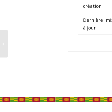
création
Dernière mi
à jour
Appel à candidatures pour la 10ème
édition du Salon Africain de
l’Invention...