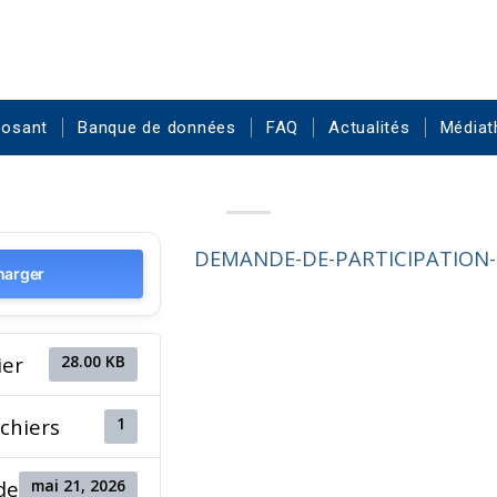
posant
Banque de données
FAQ
Actualités
Médiat
DEMANDE-DE-PARTICIPATION-S
harger
28.00 KB
ier
1
chiers
mai 21, 2026
e