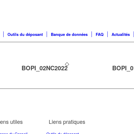
Outils du déposant
Banque de données
FAQ
Actualités
BOPI_02NC2022
BOPI_0
iens utiles
Liens pratiques
ence du Conseil
Outils du déposant